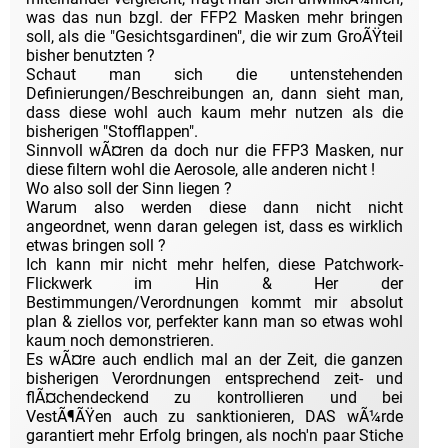
was das nun bzgl. der FFP2 Masken mehr bringen
soll, als die "Gesichtsgardinen", die wir zum GroÃŸteil
bisher benutzten ?
Schaut man sich die untenstehenden
Definierungen/Beschreibungen an, dann sieht man,
dass diese wohl auch kaum mehr nutzen als die
bisherigen "Stofflappen".
Sinnvoll wÃ¤ren da doch nur die FFP3 Masken, nur
diese filtern wohl die Aerosole, alle anderen nicht !
Wo also soll der Sinn liegen ?
Warum also werden diese dann nicht nicht
angeordnet, wenn daran gelegen ist, dass es wirklich
etwas bringen soll ?
Ich kann mir nicht mehr helfen, diese Patchwork-
Flickwerk im Hin & Her der
Bestimmungen/Verordnungen kommt mir absolut
plan & ziellos vor, perfekter kann man so etwas wohl
kaum noch demonstrieren.
Es wÃ¤re auch endlich mal an der Zeit, die ganzen
bisherigen Verordnungen entsprechend zeit- und
flÃ¤chendeckend zu kontrollieren und bei
VestÃ¶ÃŸen auch zu sanktionieren, DAS wÃ¼rde
garantiert mehr Erfolg bringen, als noch'n paar Stiche