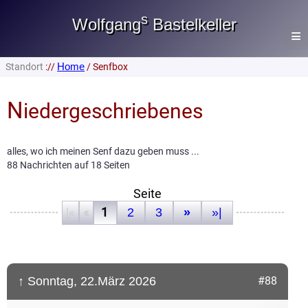
s
Wolfgang
Bastelkeller
≡
Home
Standort
://
/ Senfbox
Home
N
Lautsprecher
iedergeschriebenes
Heimwerken
alles, wo ich meinen Senf dazu geben muss ...
Gästebuch
88 Nachrichten auf 18 Seiten
Impressum
Seite
|«
«
1
2
3
»
»|
Datenschutz
Senfbox
Fr. 07. Aug. 2026
↑ Sonntag, 22.März 2026
#88