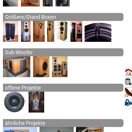
WHy 3.02 - 2,5 Wege
WHy 3.03 - 3 Wege
Größere/Stand Boxen
WHy Detail-Info
Sub-Woofer
Doppel-Sub
Design-Sub
Sub-Woofer
Unterstell-Sub 17.2
offene Projekte
the 'real' WHy ?
Projekt Nautlantis
offene Projekte
ähnliche Projekte
Kopfhörer-Verstärker
'Bananen'-Halter
LS-Abdeckrahmen
ähnliche Projekte
Sonstiges