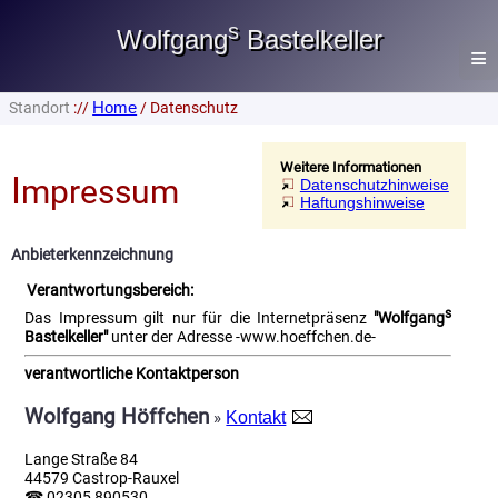
s
Wolfgang
Bastelkeller
≡
Home
Standort
://
/ Datenschutz
Home
Lautsprecher
Weitere Informationen
I
mpressum
Datenschutzhinweise
Haftungshinweise
Heimwerken
Anbieterkennzeichnung
Gästebuch
Verantwortungsbereich:
Impressum
s
Das Impressum gilt nur für die Internetpräsenz
"Wolfgang
Bastelkeller"
unter der Adresse -www.hoeffchen.de-
Datenschutz
verantwortliche Kontaktperson
Senfbox
Wolfgang Höffchen
Kontakt
»
Do. 06. Aug. 2026
Lange Straße 84
44579 Castrop-Rauxel
☎ 02305 890530