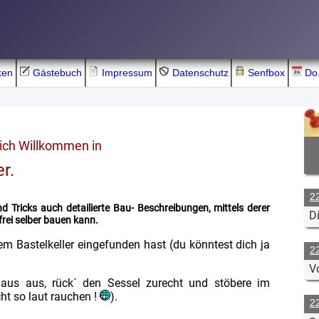
ken
Gästebuch
Impressum
Datenschutz
Senfbox
Do.
lich Willkommen in
r.
2
d Tricks auch detailierte Bau- Beschreibungen, mittels derer
D
rei selber bauen kann.
em Bastelkeller eingefunden hast (du könntest dich ja
2
.
Vo
Maus aus, rück´ den Sessel zurecht und stöbere im
cht so laut rauchen !
).
2