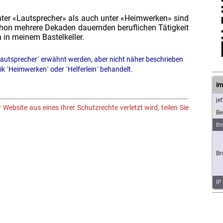
.
nter «Lautsprecher» als auch unter «Heimwerken» sind
chon mehrere Dekaden dauernden beruflichen Tätigkeit
 in meinem Bastelkeller.
Lautsprecher´ erwähnt werden, aber nicht näher beschrieben
ik ´Heimwerken´ oder ´Helferlein´ behandelt.
im
jet
 Website aus eines Ihrer Schutzrechte verletzt wird, teilen Sie
Be
Ih
Br
IP