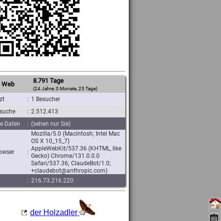
8.791 Tage
 Web
(24 Jahre, 0 Monate, 25 Tage)
zt
:
1 Besucher
suche
:
2.512.413
re Daten
:
(sehen nur Sie)
Mozilla/5.0 (Macintosh; Intel Mac
OS X 10_15_7)
AppleWebKit/537.36 (KHTML, like
owser
:
Gecko) Chrome/131.0.0.0
Safari/537.36; ClaudeBot/1.0;
+claudebot@anthropic.com)
:
216.73.216.220
der Holzadler