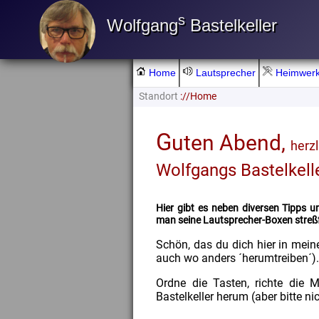
s
Wolfgang
Bastelkeller
Home
Lautsprecher
Heimwer
Standort
://Home
G
uten Abend,
herz
Wolfgangs Bastelkelle
Hier gibt es neben diversen Tipps un
man seine Lautsprecher-Boxen streßf
Schön, das du dich hier in mein
auch wo anders ´herumtreiben´)
Ordne die Tasten, richte die 
Bastelkeller herum (aber bitte ni