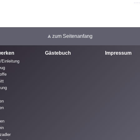
⩓ zum Seitenanfang
erken
Gästebuch
Impressum
/Einleitung
eug
offe
itt
mung
ren
fen
ren
ein
zadler