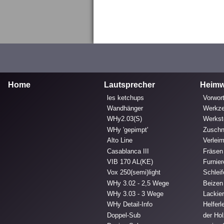
Home
Lautsprecher
Heimw
les ketchups
Vorwort
Wandhänger
Werkz
WHy2.03(S)
Werkst
WHy 'gepimpt'
Zuschn
Alto Line
Verlei
Casablanca III
Fräsen
VIB 170 AL(KE)
Furnie
Vox 250(semi)light
Schlei
WHy 3.02 - 2,5 Wege
Beizen
WHy 3.03 - 3 Wege
Lackie
WHy Detail-Info
Helferl
Doppel-Sub
der Hol