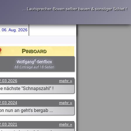
... Lautsprecher-Boxen selber bauen & sonstiger Schiet !
 06. Aug. 2026
Pin
board
s
Wolfgang
-Senfbox
88 Einträge auf 18 Seiten
mehr
2.03.2026
ie nächste "Schnapszahl" !
mehr
2.03.2024
n nun an geht's bergab ...
mehr
2.03.2021