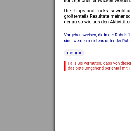
konzeptionell entwickelt worden
Die ´Tipps und Tricks´ sowohl u
größtenteils Resultate meiner s
genau so wie aus den Aktivitäten
Vorgehensweisen, die in der Rubrik ´
sind, werden meistens unter der Rubr
mehr
Falls Sie vermuten, dass von dieser
das bitte umgehend per eMail mit !