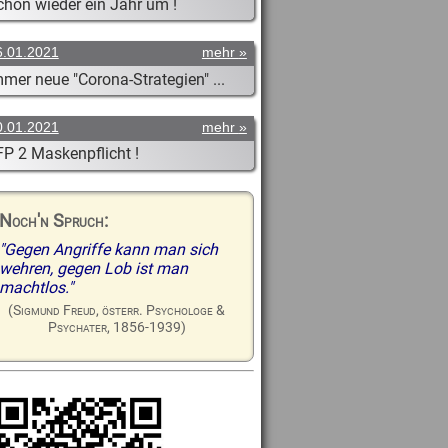
chon wieder ein Jahr um !
mehr
6.01.2021
mer neue "Corona-Strategien" ...
mehr
0.01.2021
FP 2 Maskenpflicht !
Noch'n Spruch:
"Gegen Angriffe kann man sich
wehren, gegen Lob ist man
machtlos."
(Sigmund Freud, österr. Psychologe &
Psychater, 1856-1939)