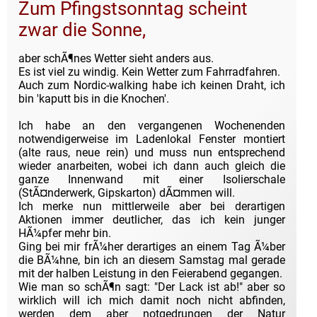
Zum Pfingstsonntag scheint
zwar die Sonne,
aber schÃ¶nes Wetter sieht anders aus.
Es ist viel zu windig. Kein Wetter zum Fahrradfahren.
Auch zum Nordic-walking habe ich keinen Draht, ich
bin 'kaputt bis in die Knochen'.
Ich habe an den vergangenen Wochenenden
notwendigerweise im Ladenlokal Fenster montiert
(alte raus, neue rein) und muss nun entsprechend
wieder anarbeiten, wobei ich dann auch gleich die
ganze Innenwand mit einer Isolierschale
(StÃ¤nderwerk, Gipskarton) dÃ¤mmen will.
Ich merke nun mittlerweile aber bei derartigen
Aktionen immer deutlicher, das ich kein junger
HÃ¼pfer mehr bin.
Ging bei mir frÃ¼her derartiges an einem Tag Ã¼ber
die BÃ¼hne, bin ich an diesem Samstag mal gerade
mit der halben Leistung in den Feierabend gegangen.
Wie man so schÃ¶n sagt: "Der Lack ist ab!" aber so
wirklich will ich mich damit noch nicht abfinden,
werden dem aber notgedrungen der Natur