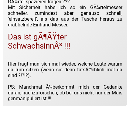
GÃ¼rtel spazieren tragen ???
Mit Sicherheit habe ich so ein GÃ¼rtelmesser
schneller, zumindest aber genauso schnell,
'einsatzbereit', als das aus der Tasche heraus zu
grabbelnde Einhand-Messer.
Das ist gÃ¶ÃŸter
SchwachsinnÂ³ !!!
Hier fragt man sich mal wieder, welche Leute warum
da rum sitzen (wenn sie denn tatsÃ¤chlich mal da
sind ?!?!?).
PS: Manchmal Ã¼berkommt mich der Gedanke
daran, nachzuforschen, ob bei uns nicht nur der Mais
genmanipuliert ist !!!