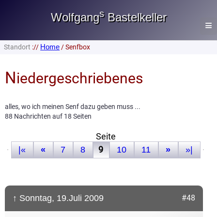
s
Wolfgang
Bastelkeller
≡
Home
Standort
://
/ Senfbox
Home
N
Lautsprecher
iedergeschriebenes
Heimwerken
alles, wo ich meinen Senf dazu geben muss ...
Gästebuch
88 Nachrichten auf 18 Seiten
Impressum
Seite
|«
«
7
8
9
10
11
»
»|
Datenschutz
Senfbox
Do. 06. Aug. 2026
↑ Sonntag, 19.Juli 2009
#48