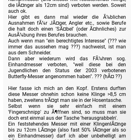
die lÃ¤nger als 12cm sind) verboten werden. Soweit
auch ok.
Hier gibt es dann mal wieder die Ã¼blichen
Ausnahmen fÃ¼r JÃ¤ger, Angler etc., sowie Berufe
die halt doch einen 'SÃ¤bel' (oder Ã¤hnliches) zur
AusÃ¼bung ihres Berufes brauchen.
Auch wenn man "ein berechtigtes Interesse" (??? wie
immer das aussehen mag ???) nachweist, ist man
aus dem Schneider.
Dann aber wiederum wird das FÃ¼hren sog.
Einhandmesser verboten, "weil diese bei den
Jugendlichen den Status der 2003 verbotenen
Butterfly-Messer angenommen haben". ??? (hÃ¤ ??)
Hier fasse ich mich an den Kopf. Erstens durften
diese Messer ohnehin schon keine Klinge >8,5 cm
haben, zweitens trÃ¤gt man sie in der Hosentasche.
Selbst wenn sie sehr einfach mit einem
'Fingerschnipp' zu Ã¶ffnen sind, so muss man sie
doch erst einmal aus der Tasche 'herausgrabbeln'.
Ein feststehendes Messer mit einer KlingenlÃ¤nge
bis zu 12cm LÃ¤nge (also fast 50% lÃ¤nger als so
ein Einhandmesser) darf ich aber unbehelligt am