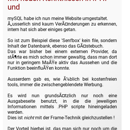
und
mySQL habe ich nun meine Website umgestaltet.
Ã„usserlich sind kaum VerÃ¤nderungen zu erkennen,
intern hat sich aber einiges getan.
So ist zum Beispiel diese 'Senfbox' kein file, sondern
Inhalt der Datenbank, ebenso das GÃ¤stebuch.
Das war bisher bei einem externen Provider, da
stÃ¶rte es mich schon immer gewaltig, dass man dort
nur in geringem MaÃŸe aktiv das Aussehen und die
Funktion beeinfluÃŸen konnte.
Ausserdem gab es, wie Ã¼blich bei kostenfreien
tools, immer die zwischengeblendete Werbung.
Es wird nun grundsÃ¤tzlich nur noch eine
Ausgabeseite benutzt, in die die jeweiligen
Informationen mittels .PHP scripte hineingeladen
werden.
Dies ist
nicht
mit der Frame-Technik gleichzustellen !
Der Vorteil hierbei ist, das man sich nur noch um die