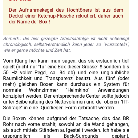
Der Aufnahmekegel des Hochtöners ist aus dem
Deckel einer Ketchup-Flasche rekrutiert, daher auch
der Name der Box !
Anmerk.: Die hier gezeigte Arbeitsabfolge ist nicht unbedingt
chronologisch, selbstverständlich kann jeder so ´wurschteln´,
wie er gerne möchte und Zeit hat.
Vom Klang her kann man sagen, das sie erstaunlich tief
spielt (nicht nur "für eine Box dieser Grösse" !! sondern bis
50 Hz voller Pegel, ca. 84 db) und eine unglaubliche
Räumlichkeit und Transparenz besitzt. Aus fünf (oder
mehr) gleichen Boxen kann durchaus ein System für
normale Wohnzimmer ´Heimkino´ Anwendungen
konzipiert werden. Der entsprechende Center sollte jedoch
unter Beibehaltung des Nettovolumen und der oberen "HT-
Schräge" in eine ´Querlieger´ Form gebracht werden.
Die Boxen können aufgrund der Tatsache, das das BR
Rohr nach vorne strahlt, sowohl an die Wand gehangen,
als auch mittels Ständern aufgestellt werden. Ich habe sie
ursprünglich als Back-Surrounds geplant,