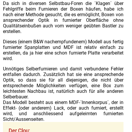
Da sich in diversen Selbstbau-Foren die ´Klagen´ über
Helferlein
Fehlgriffe beim Furnieren der Boxen häufen, habe ich
nach einer Methode gesucht, die es ermöglicht, Boxen von
der Holzadler
ansprechender Optik in furnierter Oberfläche ohne
meine Stadt
Qualitätseinbußen auch vom weniger geübten Bastler zu
erstellen.
und ihr 8-Tage Wetter
Dieses (einem B&W nachempfundenem) Modell aus fertig
furnierter Spanplatten und MDF ist relativ einfach zu
erstellen, da ja hier eine schon furnierte Platte verarbeitet
wird.
Unnötiges Selberfurnieren und damit verbundene Fehler
entfallen dadurch. Zusätzlich hat sie eine ansprechende
Optik, so dass sie für all diejenigen, die nicht über
entsprechende Möglichkeiten verfügen, eine Box zum
leichtesten Nachbau ist, natürlich auch für alle anderen
Selberbauer.
Das Modell besteht aus einem MDF-´Innenkorpus´, der in
Effekt- (oder anderem) Lack, oder auch furniert, erstellt
wird, und anschliessend aufgeleimten furnierten
Sicht/Aussenseiten.
Der Clou: