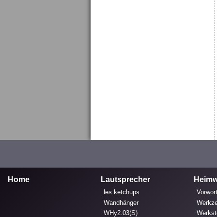
Home
Lautsprecher
Heimw
les ketchups
Vorwort
Wandhänger
Werkz
WHy2.03(S)
Werkst