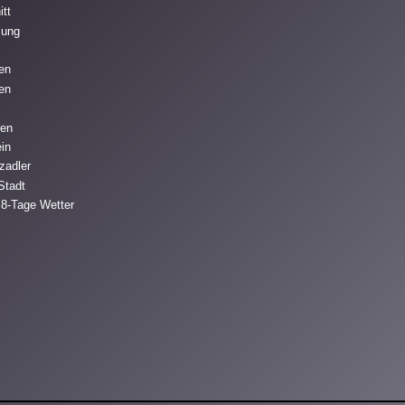
itt
mung
ren
fen
ren
ein
zadler
Stadt
 8-Tage Wetter