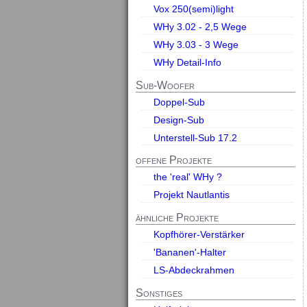
Vox 250(semi)light
WHy 3.02 - 2,5 Wege
WHy 3.03 - 3 Wege
WHy Detail-Info
Sub-Woofer
Doppel-Sub
Design-Sub
Unterstell-Sub 17.2
offene Projekte
the 'real' WHy ?
Projekt Nautlantis
ähnliche Projekte
Kopfhörer-Verstärker
'Bananen'-Halter
LS-Abdeckrahmen
Sonstiges