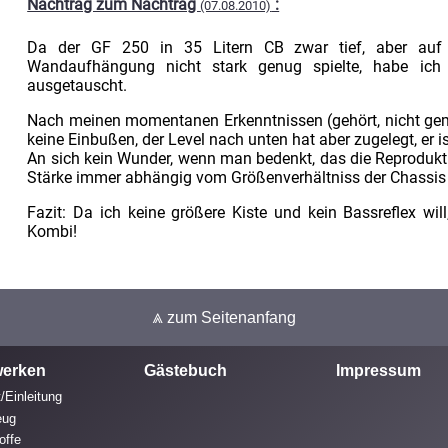
Nachtrag zum Nachtrag
:
(07.08.2010)
Da der GF 250 in 35 Litern CB zwar tief, aber auf 
Wandaufhängung nicht stark genug spielte, habe ic
ausgetauscht.
Nach meinen momentanen Erkenntnissen (gehört, nicht ge
keine Einbußen, der Level nach unten hat aber zugelegt, er ist 
An sich kein Wunder, wenn man bedenkt, das die Reprodukti
Stärke immer abhängig vom Größenverhältniss der Chassis
Fazit: Da ich keine größere Kiste und kein Bassreflex wil
Kombi!
⩓ zum Seitenanfang
erken
Gästebuch
Impressum
/Einleitung
eug
offe