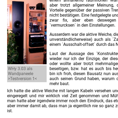
einem annähernd raumhohen Wandpa
aber trotzt allgemeiner Meinung, 
Vorteile gegenüber der passiven Tre
nicht bestätigen. Eine festgelegte u
zwar fix, aber eben deswege
´vermurcksen´ in den Einstellungen.
Ausserdem war die aktive Weiche, d
unverständlicherweise) auch als ´Z
einem ´Ausschalt-offset´ durch das Ne
Laut der Aussage des ´Konstrukte
wieder nur ich der Einzige, der die
oder wollte aber trotzt mehrmalige
beseitigen, bzw. hat es auch bis h
WHy 3.03 als
bin ich froh, diesen Bausatz nun a
Wandpaneele
auch seinen Grund haben, warum de
>Testversion 1<
mehr baut.
Ich hatte die aktive Weiche mit langen Kabeln versehen u
eingeregelt und mir wirklich viel Zeit genommen und Mü
man hatte aber irgendwie immer noch den Eindruck, das etw
aber immer damit ab, dass man ja eigentlich nie so ganz z
ist.