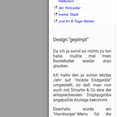
Helferlein
der Holzadler
meine Stadt
und ihr 8-Tage Wetter
Design "gepimpt"
Da ich ja sonst so nichts zu tun
habe, mußte mal mein
Bastelkeller wieder dran
glauben.
Ich hatte den ja schon letztes
Jahr auf "mobile Endgeräte"
umgestellt, so daß man nun
auch mit Smartie & Co eine der
entsprechenden Displaygröße
angepaßte Anzeige bekommt.
Ebenfalls wurde ein
"Hamburger"-Menu für die