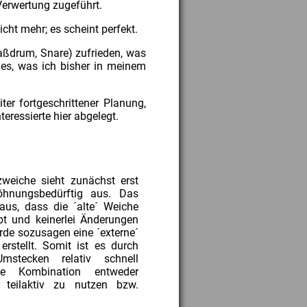
Verwertung zugeführt.
cht mehr; es scheint perfekt.
aßdrum, Snare) zufrieden, was
les, was ich bisher in meinem
er fortgeschrittener Planung,
teressierte hier abgelegt.
zweiche sieht zunächst erst
hnungsbedürftig aus. Das
araus, dass die ´alte´ Weiche
ibt und keinerlei Änderungen
urde sozusagen eine ´externe´
erstellt. Somit ist es durch
mstecken relativ schnell
ie Kombination entweder
 teilaktiv zu nutzen bzw.