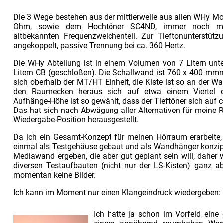
Die 3 Wege bestehen aus der mittlerweile aus allen WHy 
Ohm, sowie dem Hochtöner SC4ND, immer noch mit
altbekannten Frequenzweichenteil. Zur Tieftonunterstüt
angekoppelt, passive Trennung bei ca. 360 Hertz.
Die WHy Abteilung ist in einem Volumen von 7 Litern unter
Litern CB (geschloßen). Die Schallwand ist 760 x 400 mmm 
sich oberhalb der MT/HT Einheit, die Kiste ist so an der 
den Raumecken heraus sich auf etwa einem Viertel d
Aufhänge-Höhe ist so gewählt, dass der Tieftöner sich auf 
Das hat sich nach Abwägung aller Alternativen für meine R
Wiedergabe-Position herausgestellt.
Da ich ein Gesamt-Konzept für meinen Hörraum erarbeite, 
einmal als Testgehäuse gebaut und als Wandhänger konzipie
Mediawand ergeben, die aber gut geplant sein will, daher 
diversen Testaufbauten (nicht nur der LS-Kisten) ganz a
momentan keine Bilder.
Ich kann im Moment nur einen Klangeindruck wiedergeben:
Ich hatte ja schon im Vorfeld eine