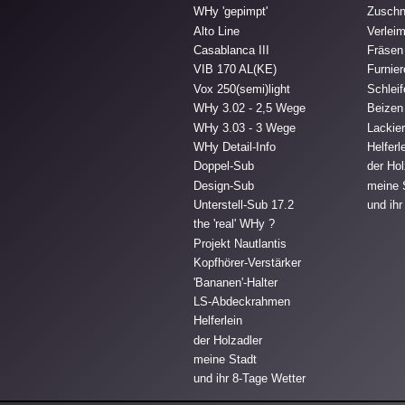
WHy 'gepimpt'
Zuschn
Alto Line
Verlei
Casablanca III
Fräsen
VIB 170 AL(KE)
Furnie
Vox 250(semi)light
Schlei
WHy 3.02 - 2,5 Wege
Beizen
WHy 3.03 - 3 Wege
Lackie
WHy Detail-Info
Helferl
Doppel-Sub
der Hol
Design-Sub
meine 
Unterstell-Sub 17.2
und ihr
the 'real' WHy ?
Projekt Nautlantis
Kopfhörer-Verstärker
'Bananen'-Halter
LS-Abdeckrahmen
Helferlein
der Holzadler
meine Stadt
und ihr 8-Tage Wetter