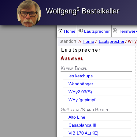
s
Wolfgang
Bastelkeller
Home
Lautsprecher
Heimwer
Standort
://
/
/ WHy
Home
Lautsprecher
Lautsprecher
Auswahl
Kleine Boxen
les ketchups
Wandhänger
WHy2.03(S)
WHy 'gepimpt'
Größere/Stand Boxen
Alto Line
Casablanca III
VIB 170 AL(KE)