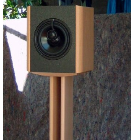
Helferlein
der Holzadler
meine Stadt
und ihr 8-Tage Wetter