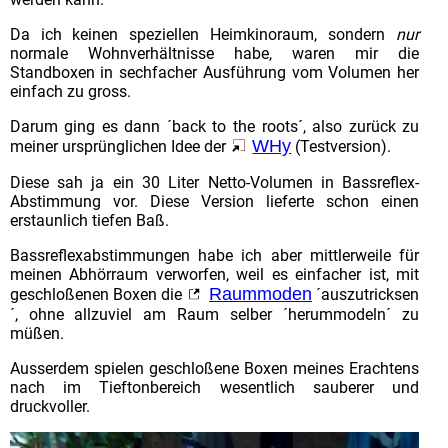
WHy 3.02 - 2,5 Wege
Da ich keinen speziellen Heimkinoraum, sondern
nur
WHy 3.03 - 3 Wege
normale Wohnverhältnisse habe, waren mir die
WHy Detail-Info
Standboxen in sechfacher Ausführung vom Volumen her
einfach zu gross.
Sub-Woofer
Darum ging es dann ´back to the roots´, also zurück zu
Doppel-Sub
WHy
meiner ursprünglichen Idee der
(Testversion).
Design-Sub
Diese sah ja ein 30 Liter Netto-Volumen in Bassreflex-
Unterstell-Sub 17.2
Abstimmung vor. Diese Version lieferte schon einen
erstaunlich tiefen Baß.
offene Projekte
the 'real' WHy ?
Bassreflexabstimmungen habe ich aber mittlerweile für
meinen Abhörraum verworfen, weil es einfacher ist, mit
Projekt Nautlantis
Raummoden
geschloßenen Boxen die
´auszutricksen
´, ohne allzuviel am Raum selber ´herummodeln´ zu
ähnliche Projekte
müßen.
Kopfhörer-Verstärker
Ausserdem spielen geschloßene Boxen meines Erachtens
'Bananen'-Halter
nach im Tieftonbereich wesentlich sauberer und
druckvoller.
LS-Abdeckrahmen
Sonstiges