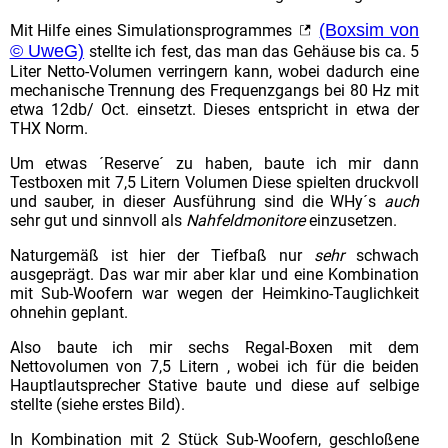
(Boxsim von
Mit Hilfe eines Simulationsprogrammes
© UweG)
stellte ich fest, das man das Gehäuse bis ca. 5
Liter Netto-Volumen verringern kann, wobei dadurch eine
mechanische Trennung des Frequenzgangs bei 80 Hz mit
etwa 12db/ Oct. einsetzt. Dieses entspricht in etwa der
THX Norm.
Um etwas ´Reserve´ zu haben, baute ich mir dann
Testboxen mit 7,5 Litern Volumen Diese spielten druckvoll
und sauber, in dieser Ausführung sind die WHy´s
auch
sehr gut und sinnvoll als
Nahfeldmonitore
einzusetzen.
Naturgemäß ist hier der Tiefbaß nur
sehr
schwach
ausgeprägt. Das war mir aber klar und eine Kombination
mit Sub-Woofern war wegen der Heimkino-Tauglichkeit
ohnehin geplant.
Also baute ich mir sechs Regal-Boxen mit dem
Nettovolumen von 7,5 Litern , wobei ich für die beiden
Hauptlautsprecher Stative baute und diese auf selbige
stellte (siehe erstes Bild).
In Kombination mit 2 Stück Sub-Woofern, geschloßene