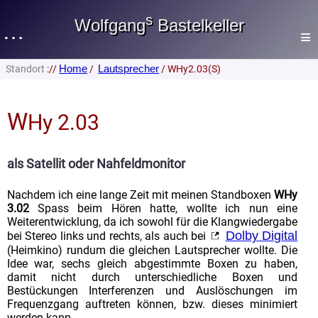
s
Wolfgang
Bastelkeller
…
≡
Home
Lautsprecher
Standort
://
/
/ WHy2.03(S)
Lautsprecher
Home
Auswahl
Lautsprecher
W
Kleine Boxen
Hy 2.03
les ketchups
Heimwerken
Wandhänger
als Satellit oder Nahfeldmonitor
Gästebuch
WHy2.03(S)
Nachdem ich eine lange Zeit mit meinen Standboxen
WHy
Impressum
WHy 'gepimpt'
3.02
Spass beim Hören hatte, wollte ich nun eine
Weiterentwicklung, da ich sowohl für die Klangwiedergabe
Größere/Stand Boxen
Datenschutz
Dolby Digital
bei Stereo links und rechts, als auch bei
Alto Line
(Heimkino) rundum die gleichen Lautsprecher wollte. Die
Senfbox
Idee war, sechs gleich abgestimmte Boxen zu haben,
Casablanca III
damit nicht durch unterschiedliche Boxen und
Mo. 10. Aug. 2026
VIB 170 AL(KE)
Bestückungen Interferenzen und Auslöschungen im
Frequenzgang auftreten können, bzw. dieses minimiert
Vox 250(semi)light
werden kann.