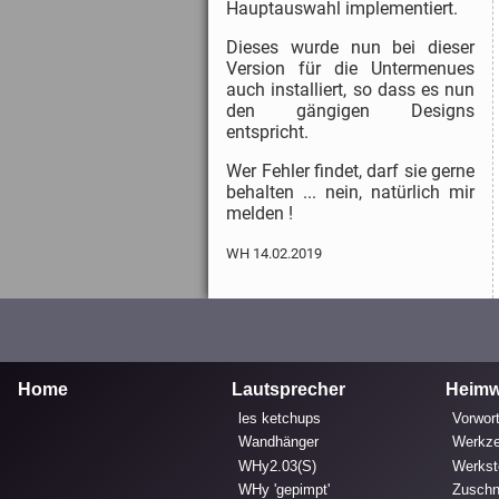
Hauptauswahl implementiert.
Dieses wurde nun bei dieser
Version für die Untermenues
auch installiert, so dass es nun
den gängigen Designs
entspricht.
Wer Fehler findet, darf sie gerne
behalten ... nein, natürlich mir
melden !
WH 14.02.2019
Home
Lautsprecher
Heimw
les ketchups
Vorwort
Wandhänger
Werkz
WHy2.03(S)
Werkst
WHy 'gepimpt'
Zuschn