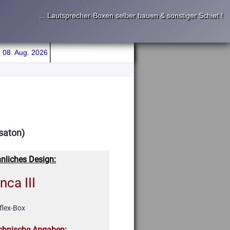
... Lautsprecher-Boxen selber bauen & sonstiger Schiet !
 08. Aug. 2026
saton)
nliches Design:
ca III
flex-Box
chnische Angaben: