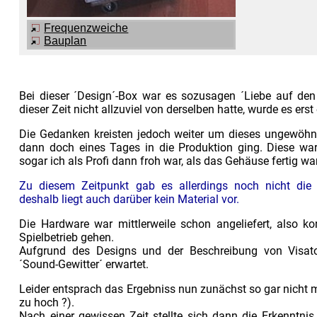
Frequenzweiche
Bauplan
Bei dieser ´Design´-Box war es sozusagen ´Liebe auf den 
dieser Zeit nicht allzuviel von derselben hatte, wurde es ers
Die Gedanken kreisten jedoch weiter um dieses ungewöhnl
dann doch eines Tages in die Produktion ging. Diese war
sogar ich als Profi dann froh war, als das Gehäuse fertig war
Zu diesem Zeitpunkt gab es allerdings noch nicht die 
deshalb liegt auch darüber kein Material vor.
Die Hardware war mittlerweile schon angeliefert, also k
Spielbetrieb gehen.
Aufgrund des Designs und der Beschreibung von Visat
´Sound-Gewitter´ erwartet.
Leider entsprach das Ergebniss nun zunächst so gar nicht 
zu hoch ?).
Nach einer gewissen Zeit stellte sich dann die Erkenntnis e