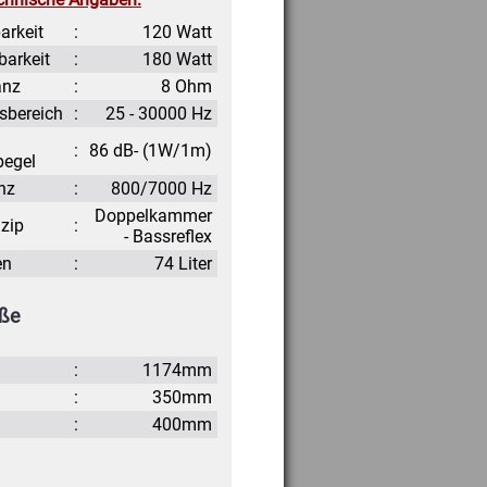
arkeit
:
120 Watt
barkeit
:
180 Watt
anz
:
8 Ohm
sbereich
:
25 - 30000 Hz
:
86 dB- (1W/1m)
pegel
nz
:
800/7000 Hz
Doppelkammer
zip
:
- Bassreflex
en
:
74 Liter
ße
:
1174mm
:
350mm
:
400mm