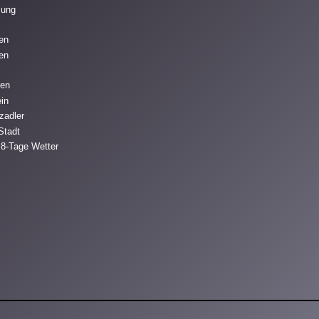
mung
ren
fen
ren
ein
zadler
Stadt
 8-Tage Wetter