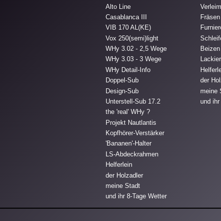
Alto Line
Verlei
Casablanca III
Fräsen
VIB 170 AL(KE)
Furnie
Vox 250(semi)light
Schlei
WHy 3.02 - 2,5 Wege
Beizen
WHy 3.03 - 3 Wege
Lackie
WHy Detail-Info
Helferl
Doppel-Sub
der Hol
Design-Sub
meine 
Unterstell-Sub 17.2
und ihr
the 'real' WHy ?
Projekt Nautlantis
Kopfhörer-Verstärker
'Bananen'-Halter
LS-Abdeckrahmen
Helferlein
der Holzadler
meine Stadt
und ihr 8-Tage Wetter