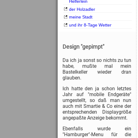
Helferlein
der Holzadler
meine Stadt
und ihr 8-Tage Wetter
Design "gepimpt"
Da ich ja sonst so nichts zu tun
habe, mußte mal mein
Bastelkeller wieder dran
glauben.
Ich hatte den ja schon letztes
Jahr auf "mobile Endgeräte"
umgestellt, so daß man nun
auch mit Smartie & Co eine der
entsprechenden Displaygröße
angepaßte Anzeige bekommt.
Ebenfalls wurde ein
"Hamburger"-Menu für die