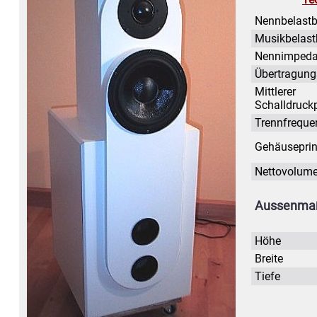
Nennbelastb
Musikbelast
Nennimped
Übertragung
Mittlerer
Schalldruck
Trennfreque
Gehäuseprin
Nettovolum
Aussenma
Höhe
Breite
Tiefe