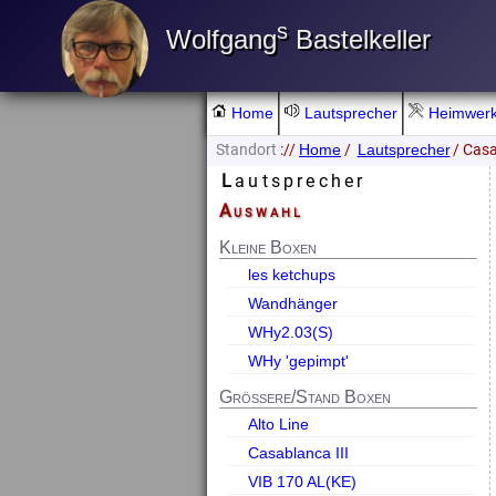
s
Wolfgang
Bastelkeller
Home
Lautsprecher
Heimwer
Standort
://
/
/ Casa
Home
Lautsprecher
Lautsprecher
Auswahl
Kleine Boxen
les ketchups
Wandhänger
WHy2.03(S)
WHy 'gepimpt'
Größere/Stand Boxen
Alto Line
Casablanca III
VIB 170 AL(KE)