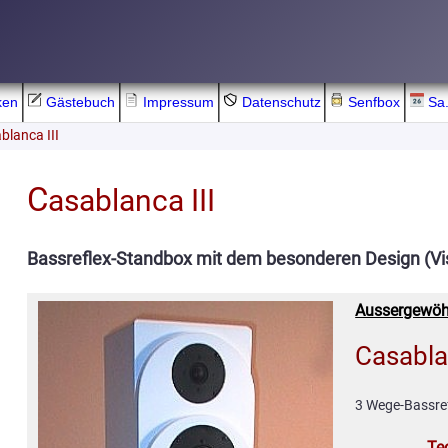
ken
Gästebuch
Impressum
Datenschutz
Senfbox
Sa.
blanca III
C
asablanca III
Bassreflex-Standbox mit dem besonderen Design (Vi
Aussergewöh
Casablan
3 Wege-Bassre
Te