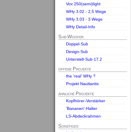
Vox 250(semi)light
WHy 3.02 - 2,5 Wege
WHy 3.03 - 3 Wege
WHy Detail-Info
Sub-Woofer
Doppel-Sub
Design-Sub
Unterstell-Sub 17.2
offene Projekte
the 'real' WHy ?
Projekt Nautlantis
ähnliche Projekte
Kopfhörer-Verstärker
'Bananen'-Halter
LS-Abdeckrahmen
Sonstiges