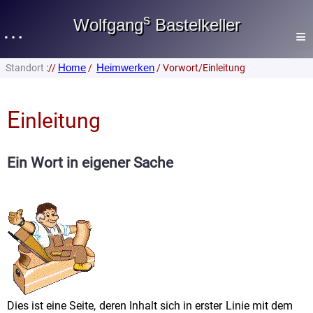
s
Wolfgang
Bastelkeller
…
≡
Home
Heimwerken
Standort
://
/
/ Vorwort/Einleitung
Heimwerken
Home
Auswahl
Lautsprecher
E
Allgemeines
inleitung
Vorwort/Einleitung
Heimwerken
Werkzeug
Ein Wort in eigener Sache
Gästebuch
Werkstoffe
Impressum
Fertigung
Zuschnitt
Datenschutz
Verleimung
Senfbox
Fräsen
Fr. 07. Aug. 2026
Furnieren
Schleifen
Dies ist eine Seite, deren Inhalt sich in erster Linie mit dem