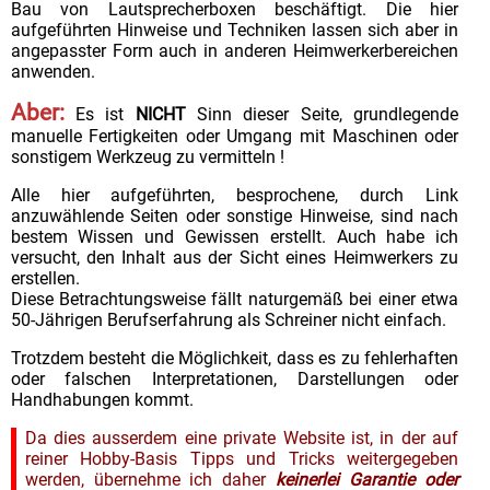
Bau von Lautsprecherboxen beschäftigt. Die hier
Beizen
aufgeführten Hinweise und Techniken lassen sich aber in
Lackieren
angepasster Form auch in anderen Heimwerkerbereichen
anwenden.
Sonstiges
Aber:
Helferlein
Es ist
NICHT
Sinn dieser Seite, grundlegende
manuelle Fertigkeiten oder Umgang mit Maschinen oder
der Holzadler
sonstigem Werkzeug zu vermitteln !
meine Stadt
Alle hier aufgeführten, besprochene, durch Link
und ihr 8-Tage Wetter
anzuwählende Seiten oder sonstige Hinweise, sind nach
bestem Wissen und Gewissen erstellt. Auch habe ich
versucht, den Inhalt aus der Sicht eines Heimwerkers zu
erstellen.
Diese Betrachtungsweise fällt naturgemäß bei einer etwa
50-Jährigen Berufserfahrung als Schreiner nicht einfach.
Trotzdem besteht die Möglichkeit, dass es zu fehlerhaften
oder falschen Interpretationen, Darstellungen oder
Handhabungen kommt.
Da dies ausserdem eine private Website ist, in der auf
reiner Hobby-Basis Tipps und Tricks weitergegeben
werden, übernehme ich daher
keinerlei Garantie oder