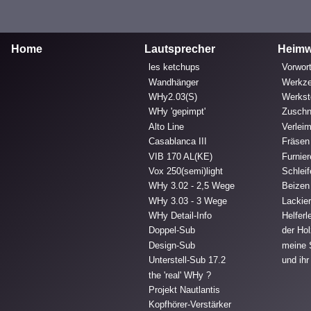
Home
Lautsprecher
Heimw
les ketchups
Vorwort
Wandhänger
Werkz
WHy2.03(S)
Werkst
WHy 'gepimpt'
Zuschn
Alto Line
Verlei
Casablanca III
Fräsen
VIB 170 AL(KE)
Furnie
Vox 250(semi)light
Schlei
WHy 3.02 - 2,5 Wege
Beizen
WHy 3.03 - 3 Wege
Lackie
WHy Detail-Info
Helferl
Doppel-Sub
der Hol
Design-Sub
meine 
Unterstell-Sub 17.2
und ihr
the 'real' WHy ?
Projekt Nautlantis
Kopfhörer-Verstärker