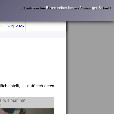
... Lautsprecher-Boxen selber bauen & sonstiger Schiet !
 06. Aug. 2026
che stellt, ist natürlich deren
s, wie man mit
.