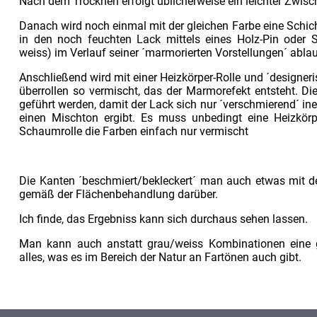
Nach dem Trocknen erfolgt üblicherweise ein leichter Zwisc
Danach wird noch einmal mit der gleichen Farbe eine Schich
in den noch feuchten Lack mittels eines Holz-Pin oder Sp
weiss) im Verlauf seiner ´marmorierten Vorstellungen´ abla
Anschließend wird mit einer Heizkörper-Rolle und ´designer
überrollen so vermischt, das der Marmorefekt entsteht. Die
geführt werden, damit der Lack sich nur ´verschmierend´ in
einen Mischton ergibt. Es muss unbedingt eine Heizkörpe
Schaumrolle die Farben einfach nur vermischt
Die Kanten ´beschmiert/bekleckert´ man auch etwas mit der
gemäß der Flächenbehandlung darüber.
Ich finde, das Ergebniss kann sich durchaus sehen lassen.
Man kann auch anstatt grau/weiss Kombinationen eine g
alles, was es im Bereich der Natur an Fartönen auch gibt.