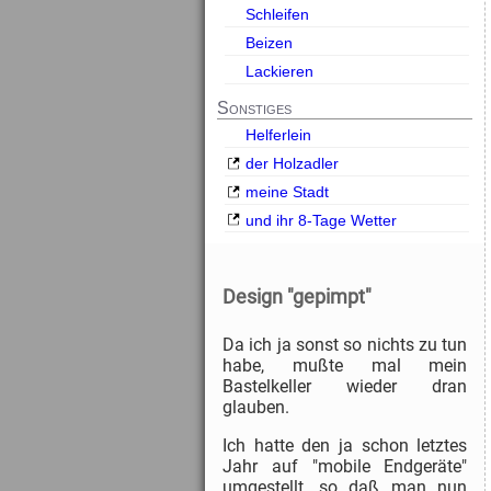
Schleifen
Beizen
Lackieren
Sonstiges
Helferlein
der Holzadler
meine Stadt
und ihr 8-Tage Wetter
Design "gepimpt"
Da ich ja sonst so nichts zu tun
habe, mußte mal mein
Bastelkeller wieder dran
glauben.
Ich hatte den ja schon letztes
Jahr auf "mobile Endgeräte"
umgestellt, so daß man nun