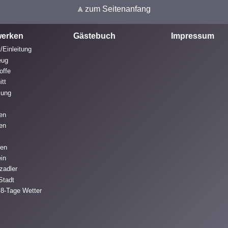
⩓ zum Seitenanfang
erken
Gästebuch
Impressum
/Einleitung
eug
offe
itt
mung
ren
fen
ren
ein
zadler
Stadt
 8-Tage Wetter