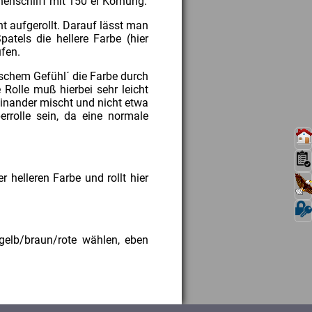
henschliff mit 150´er Körnung.
t aufgerollt. Darauf lässt man
atels die hellere Farbe (hier
ufen.
ischem Gefühl´ die Farbe durch
 Rolle muß hierbei sehr leicht
einander mischt und nicht etwa
rrolle sein, da eine normale
 helleren Farbe und rollt hier
elb/braun/rote wählen, eben